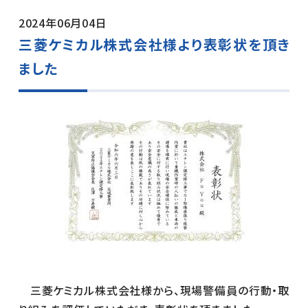
代表挨拶
2024年06月04日
登山
採用情報
事業所一覧・アクセス
三菱ケミカル株式会社様より表彰状を頂き
ました
SDGs
個人情報保護方針
地域貢献活動（CSR）
共栄会
三菱ケミカル株式会社様から、現場警備員の行動・取