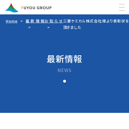
Home
最新情報
お知らせ
三菱ケミカル株式会社様より表彰状を
Home
頂きました
最新情報
最新情報
FUYOUグループについて
NEWS
事業内容
FUYOU警備
会社情報
FUYOU防災
会社概要
FUYOUの活動
フヨウ企画