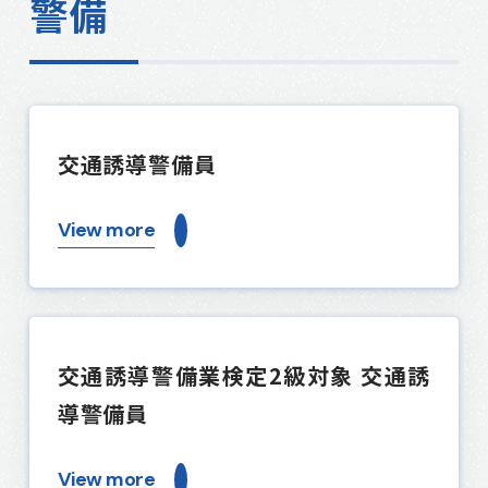
警備
代表挨拶
登山
採用情報
事業所一覧・アクセス
SDGs
個人情報保護方針
地域貢献活動（CSR）
交通誘導警備員
共栄会
View more
交通誘導警備業検定2級対象 交通誘
導警備員
View more