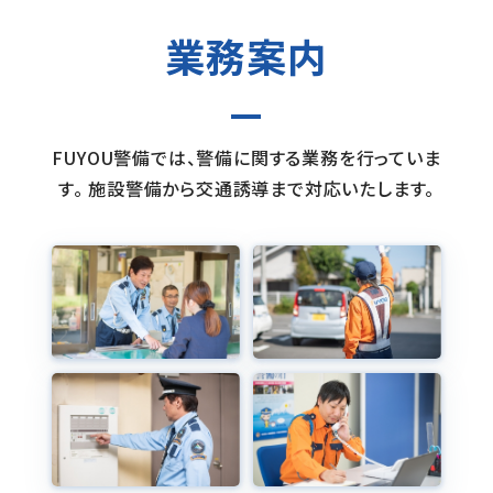
代表挨拶
業務案内
登山
採用情報
事業所一覧・アクセス
SDGs
個人情報保護方針
地域貢献活動（CSR）
FUYOU警備では、警備に関する業務を行っていま
す。
施設警備から交通誘導まで対応いたします。
共栄会