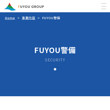
Home
事業内容
FUYOU警備
Home
最新情報
FUYOU警備
FUYOUグループについて
SECURITY
事業内容
FUYOU警備
会社情報
FUYOU防災
会社概要
FUYOUの活動
フヨウ企画