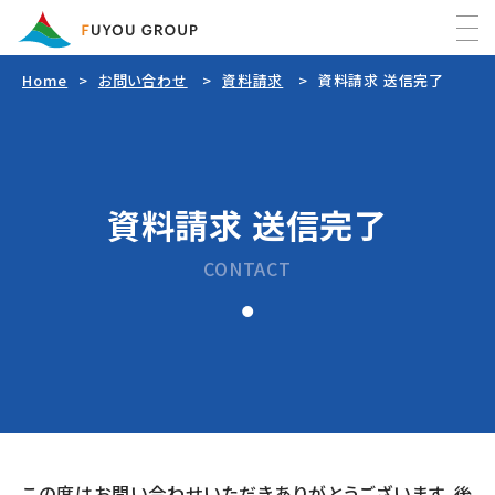
Home
お問い合わせ
資料請求
資料請求 送信完了
Home
最新情報
資料請求 送信完了
FUYOUグループについて
CONTACT
事業内容
FUYOU警備
会社情報
FUYOU防災
会社概要
FUYOUの活動
フヨウ企画
この度はお問い合わせいただきありがとうございます。後