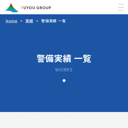
Home
実績
警備実績 一覧
Home
最新情報
警備実績 一覧
FUYOUグループについて
WORKS
事業内容
FUYOU警備
会社情報
FUYOU防災
会社概要
FUYOUの活動
フヨウ企画