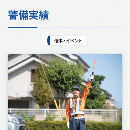
代表挨拶
警備実績
登山
採用情報
事業所一覧・アクセス
SDGs
個人情報保護方針
催事・イベント
地域貢献活動（CSR）
共栄会